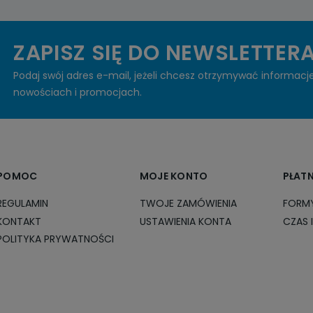
ZAPISZ SIĘ DO NEWSLETTER
Podaj swój adres e-mail, jeżeli chcesz otrzymywać informacj
nowościach i promocjach.
POMOC
MOJE KONTO
PŁAT
REGULAMIN
TWOJE ZAMÓWIENIA
FORMY
KONTAKT
USTAWIENIA KONTA
CZAS 
POLITYKA PRYWATNOŚCI