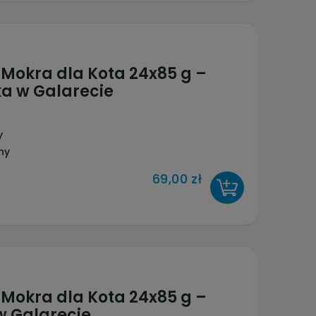
Mokra dla Kota 24x85 g –
ka w Galarecie
y
ny
69,00 zł
DO KOSZYKA
Mokra dla Kota 24x85 g –
w Galarecie