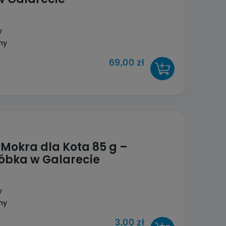
y
ny
69,00 zł
DO KOSZYKA
Mokra dla Kota 85 g –
róbka w Galarecie
y
ny
3,00 zł