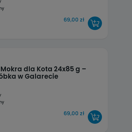
y
ny
69,00 zł
DO KOSZYKA
Mokra dla Kota 24x85 g –
róbka w Galarecie
y
ny
69,00 zł
DO KOSZYKA