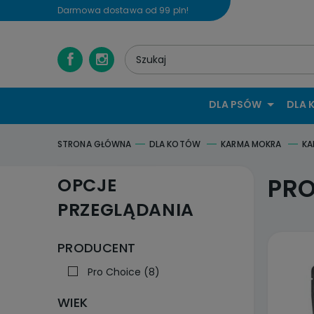
Darmowa dostawa od 99 pln!
DLA PSÓW
DLA 
STRONA GŁÓWNA
DLA KOTÓW
KARMA MOKRA
KA
PRO
OPCJE
PRZEGLĄDANIA
PRODUCENT
Pro Choice
(8)
WIEK