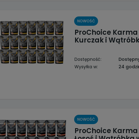
NOWOŚĆ
ProChoice Karma 
Kurczak i Wątrób
Dostępność:
Dostępn
Wysyłka w:
24 godzi
NOWOŚĆ
ProChoice Karma 
Łosoś i Wątróbka 