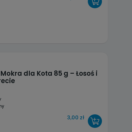
DO KOSZYKA
okra dla Kota 85 g – Łosoś i
ecie
y
ny
3,00 zł
DO KOSZYKA