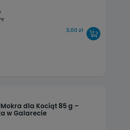
y
ny
3,00 zł
DO KOSZYKA
Mokra dla Kociąt 85 g –
ka w Galarecie