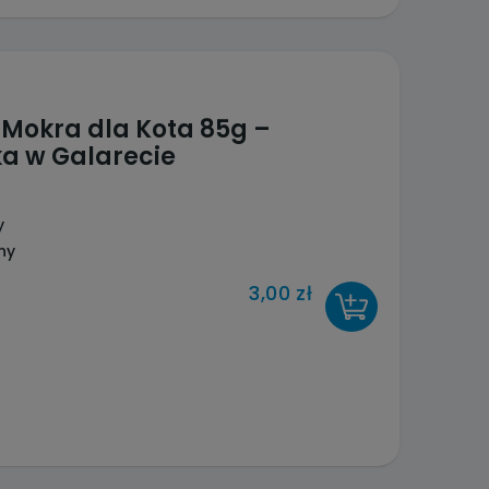
Mokra dla Kota 85g –
ka w Galarecie
y
ny
3,00 zł
DO KOSZYKA