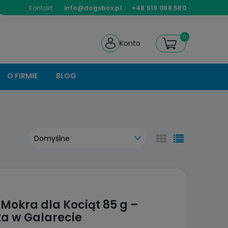
Kontakt:
info@dogsbox.pl
+48 519 088 580
Konto
O FIRMIE
BLOG
Mokra dla Kociąt 85 g –
ka w Galarecie