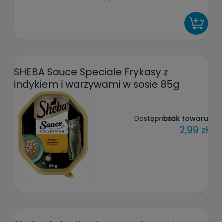
DO KOSZYKA
SHEBA Sauce Speciale Frykasy z
indykiem i warzywami w sosie 85g
Dostępność:
brak towaru
2,99 zł