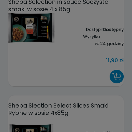
Sheba Selection in sauce Soczyste
smaki w sosie 4 x 85g
Dostępność:
Dostępny
Wysyłka
w:
24 godziny
11,90 zł
DO KOSZYKA
Sheba Slection Select Slices Smaki
Rybne w sosie 4x85g