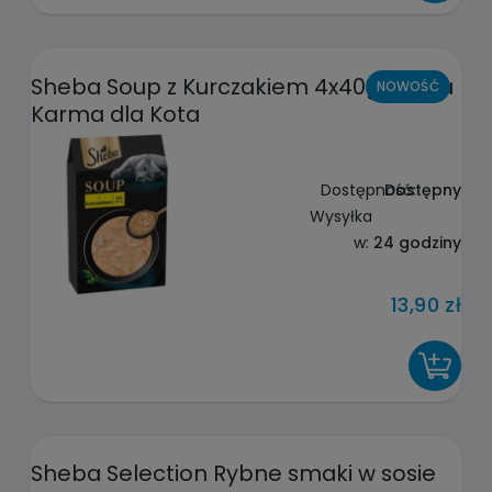
Sheba Soup z Kurczakiem 4x40g Mokra
NOWOŚĆ
Karma dla Kota
Dostępność:
Dostępny
Wysyłka
w:
24 godziny
13,90 zł
DO KOSZYKA
Sheba Selection Rybne smaki w sosie