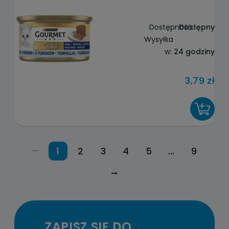
Dostępność:
Dostępny
Wysyłka
w:
24 godziny
3,79 zł
DO KOSZYKA
1
2
3
4
5
...
9
ZAPISZ SIĘ DO