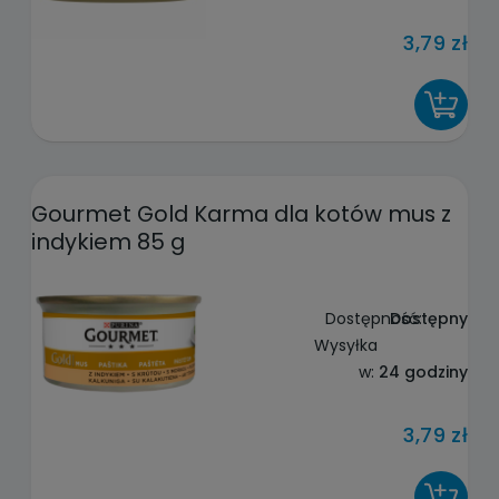
3,79 zł
DO KOSZYKA
Gourmet Gold Karma dla kotów mus z
indykiem 85 g
Dostępność:
Dostępny
Wysyłka
w:
24 godziny
3,79 zł
DO KOSZYKA