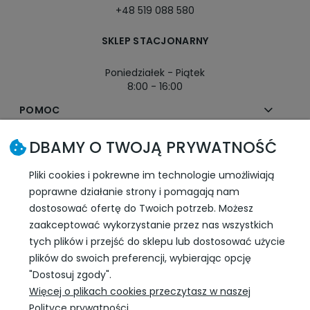
+48 519 088 580
SKLEP STACJONARNY
Poniedziałek - Piątek
8:00 - 16:00
POMOC
DBAMY O TWOJĄ PRYWATNOŚĆ
MOJE KONTO
Pliki cookies i pokrewne im technologie umożliwiają
PŁATNOŚCI I DOSTAWA
poprawne działanie strony i pomagają nam
dostosować ofertę do Twoich potrzeb. Możesz
INFORMACJE
zaakceptować wykorzystanie przez nas wszystkich
tych plików i przejść do sklepu lub dostosować użycie
plików do swoich preferencji, wybierając opcję
SLEDŹ NAS W SOCIAL MEDIA
"Dostosuj zgody".
Więcej o plikach cookies przeczytasz w naszej
Polityce prywatności.