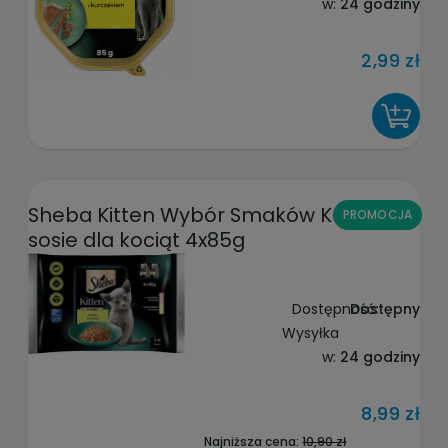
w:
24 godziny
2,99 zł
DO KOSZYKA
Sheba Kitten Wybór Smaków Karma w
PROMOCJA
sosie dla kociąt 4x85g
Dostępność:
Dostępny
Wysyłka
w:
24 godziny
8,99 zł
Najniższa cena:
10,90 zł