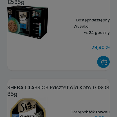
12x85g
Dostępność:
Dostępny
Wysyłka
w:
24 godziny
29,90 zł
DO KOSZYKA
SHEBA CLASSICS Pasztet dla Kota ŁOSOŚ
85g
Dostępność:
brak towaru