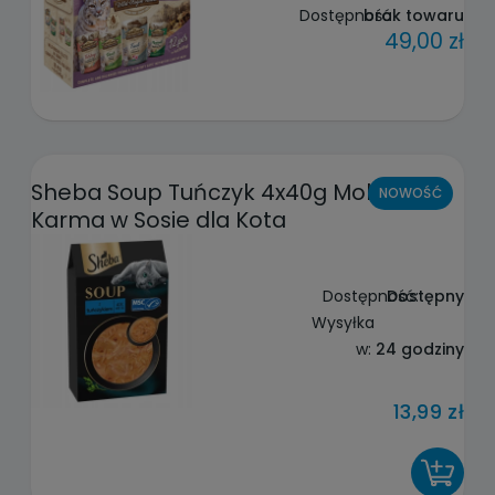
Dostępność:
brak towaru
49,00 zł
Sheba Soup Tuńczyk 4x40g Mokra
NOWOŚĆ
Karma w Sosie dla Kota
Dostępność:
Dostępny
Wysyłka
w:
24 godziny
13,99 zł
DO KOSZYKA