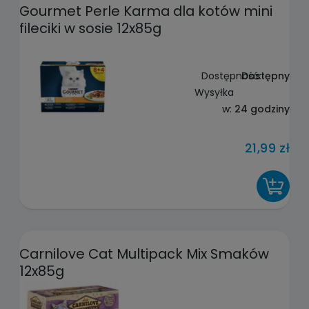
Gourmet Perle Karma dla kotów mini
fileciki w sosie 12x85g
Dostępność:
Dostępny
Wysyłka
w:
24 godziny
21,99 zł
DO KOSZYKA
Carnilove Cat Multipack Mix Smaków
12x85g