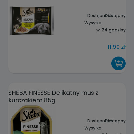
Dostępność:
Dostępny
Wysyłka
w:
24 godziny
11,90 zł
DO KOSZYKA
SHEBA FINESSE Delikatny mus z
kurczakiem 85g
Dostępność:
Dostępny
Wysyłka