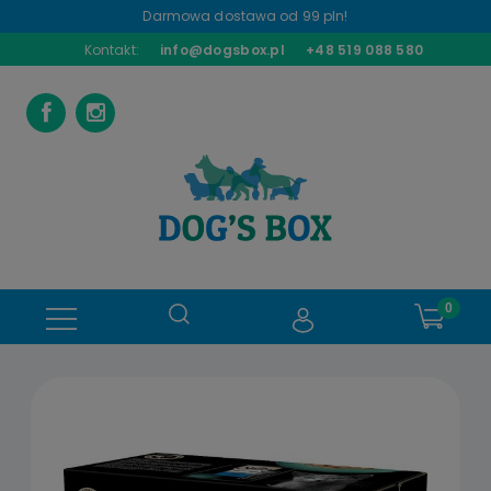
Darmowa dostawa od 99 pln!
Kontakt:
info@dogsbox.pl
+48 519 088 580