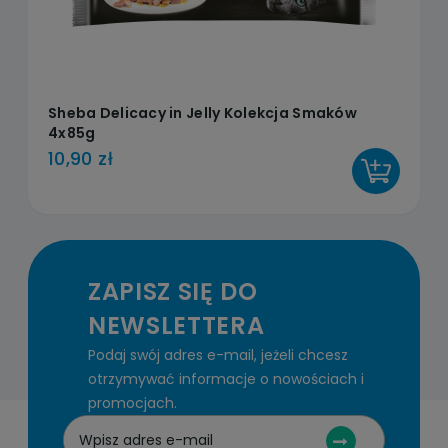
Sheba Delicacy in Jelly Kolekcja Smaków
4x85g
10,90 zł
DO KOSZYKA
ZAPISZ SIĘ DO
NEWSLETTERA
Podaj swój adres e-mail, jeżeli chcesz
otrzymywać informacje o nowościach i
promocjach.