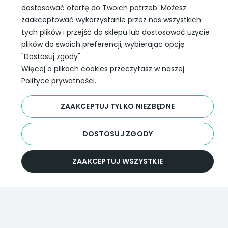
dostosować ofertę do Twoich potrzeb. Możesz
INFORMACJE
zaakceptować wykorzystanie przez nas wszystkich
tych plików i przejść do sklepu lub dostosować użycie
plików do swoich preferencji, wybierając opcję
SLEDŹ NAS W SOCIAL MEDIA
"Dostosuj zgody".
Więcej o plikach cookies przeczytasz w naszej
Polityce prywatności.
ZAAKCEPTUJ TYLKO NIEZBĘDNE
DOSTOSUJ ZGODY
ZAAKCEPTUJ WSZYSTKIE
Darmowa dostawa
InPost już od 99 zł.
Wojewódzki Inspektorat
Weterynarii
ul. Januszowicka 48,
53-135 Wrocław