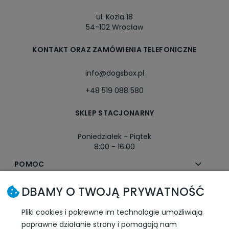
ul. Kozia 18
54-102 Wrocław
KONTAKT ORAZ ZAMÓWIENIA TELEFONICZNE
info@dogsbox.pl
+48 519 088 580
SKLEP STACJONARNY
Poniedziałek - Piątek
8:00 - 16:00
POMOC
DBAMY O TWOJĄ PRYWATNOŚĆ
MOJE KONTO
Pliki cookies i pokrewne im technologie umożliwiają
PŁATNOŚCI I DOSTAWA
poprawne działanie strony i pomagają nam