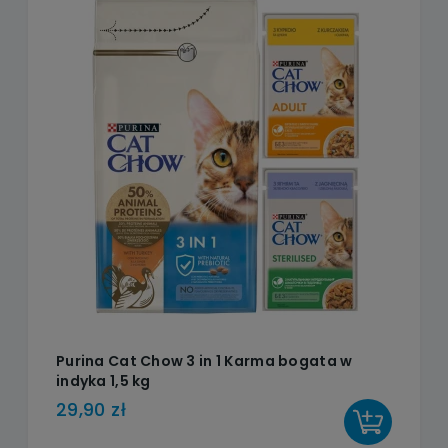
Purina Cat Chow 3 in 1 Karma bogata w
indyka 1,5 kg
29,90 zł
DO KOSZYKA