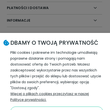
PŁATNOŚCI I DOSTAWA
INFORMACJE
SLEDŹ NAS W SOCIAL MEDIA
DBAMY O TWOJĄ PRYWATNOŚĆ
Pliki cookies i pokrewne im technologie umożliwiają
poprawne działanie strony i pomagają nam
dostosować ofertę do Twoich potrzeb. Możesz
zaakceptować wykorzystanie przez nas wszystkich
tych plików i przejść do sklepu lub dostosować użycie
plików do swoich preferencji, wybierając opcję
"Dostosuj zgody".
Więcej o plikach cookies przeczytasz w naszej
Darmowa dostawa
Polityce prywatności.
InPost już od 99 zł.
Wojewódzki Inspektorat