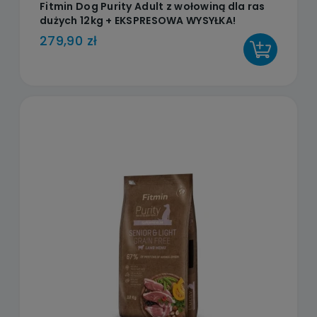
Fitmin Dog Purity Adult z wołowiną dla ras
dużych 12kg + EKSPRESOWA WYSYŁKA!
279,90 zł
DO KOSZYKA