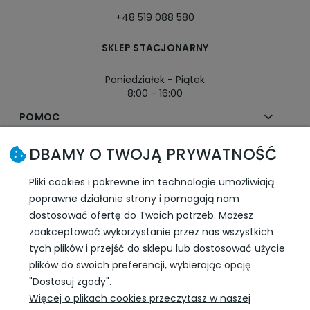
+48 519 088 580
SKLEP STACJONARNY
Poniedziałek - Piątek
8:00 - 16:00
POMOC
DBAMY O TWOJĄ PRYWATNOŚĆ
MOJE KONTO
Pliki cookies i pokrewne im technologie umożliwiają
PŁATNOŚCI I DOSTAWA
poprawne działanie strony i pomagają nam
dostosować ofertę do Twoich potrzeb. Możesz
INFORMACJE
zaakceptować wykorzystanie przez nas wszystkich
tych plików i przejść do sklepu lub dostosować użycie
plików do swoich preferencji, wybierając opcję
SLEDŹ NAS W SOCIAL MEDIA
"Dostosuj zgody".
Więcej o plikach cookies przeczytasz w naszej