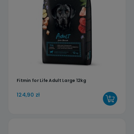
Fitmin for Life Adult Large 12kg
124,90 zł
DO KOSZYKA