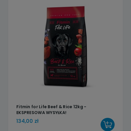
Fitmin for Life Beef & Rice 12kg -
EKSPRESOWA WYSYŁKA!
134,00 zł
DO KOSZYKA