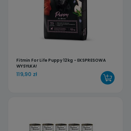
Fitmin For Life Puppy 12kg - EKSPRESOWA
WYSYŁKA!
119,90 zł
DO KOSZYKA