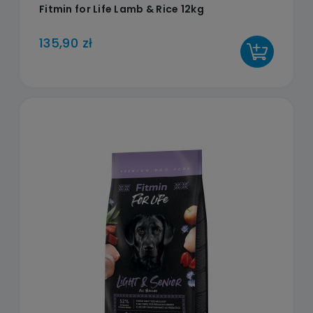
Fitmin for Life Lamb & Rice 12kg
135,90 zł
DO KOSZYKA