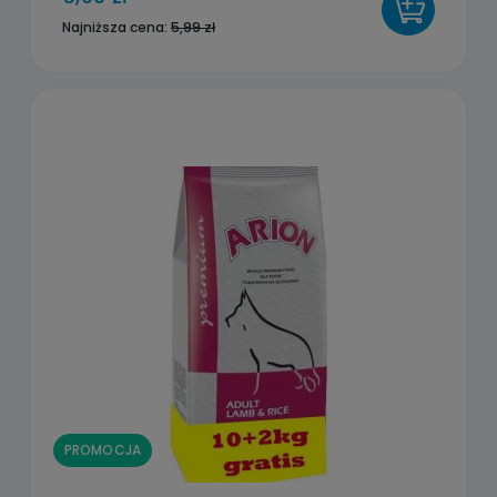
DO KOSZYKA
Najniższa cena:
5,99 zł
PROMOCJA