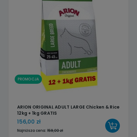
PROMOCJA
ARION ORIGINAL ADULT LARGE Chicken & Rice
12kg + 1kg GRATIS
156,00 zł
DO KOSZYKA
Najniższa cena:
159,00 zł