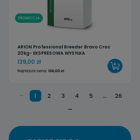
PROMOCJA
ARION Professional Breeder Bravo Croc
20kg- EKSPRESOWA WYSYŁKA
139,00 zł
DO KOSZYKA
Najniższa cena:
139,00 zł
1
2
3
4
5
...
26