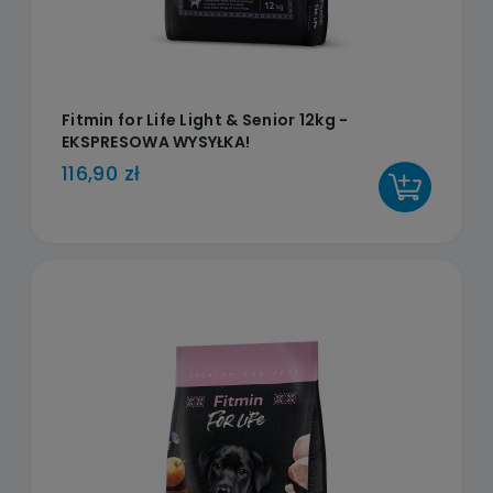
Fitmin for Life Light & Senior 12kg -
EKSPRESOWA WYSYŁKA!
116,90 zł
DO KOSZYKA