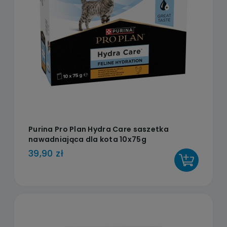
Purina Pro Plan Hydra Care saszetka
nawadniająca dla kota 10x75g
39,90 zł
DO KOSZYKA