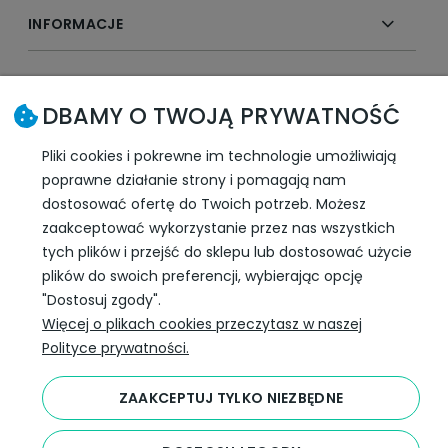
INFORMACJE
SLEDŹ NAS W SOCIAL MEDIA
DBAMY O TWOJĄ PRYWATNOŚĆ
Pliki cookies i pokrewne im technologie umożliwiają
poprawne działanie strony i pomagają nam
dostosować ofertę do Twoich potrzeb. Możesz
zaakceptować wykorzystanie przez nas wszystkich
tych plików i przejść do sklepu lub dostosować użycie
plików do swoich preferencji, wybierając opcję
"Dostosuj zgody".
Więcej o plikach cookies przeczytasz w naszej
Darmowa dostawa
Polityce prywatności.
InPost już od 99 zł.
Wojewódzki Inspektorat
ZAAKCEPTUJ TYLKO NIEZBĘDNE
Weterynarii
ul. Januszowicka 48,
53-135 Wrocław