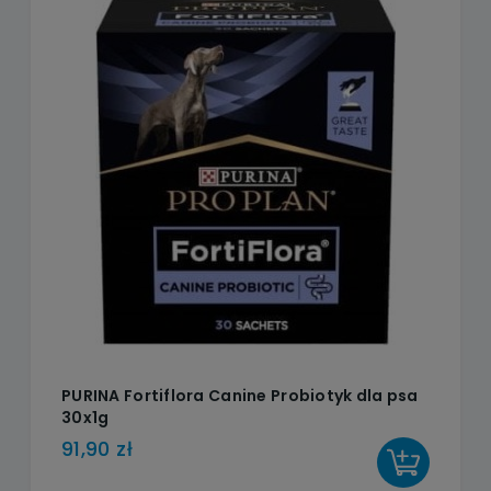
PURINA Fortiflora Canine Probiotyk dla psa
30x1g
91,90 zł
DO KOSZYKA