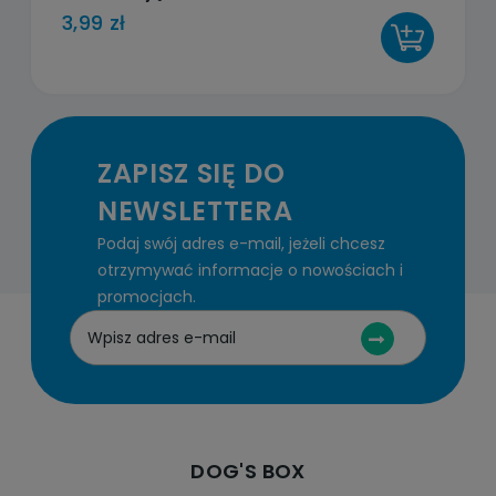
g
3,99 zł
DO KOSZYKA
ZAPISZ SIĘ DO
NEWSLETTERA
Podaj swój adres e-mail, jeżeli chcesz
otrzymywać informacje o nowościach i
promocjach.
DOG'S BOX