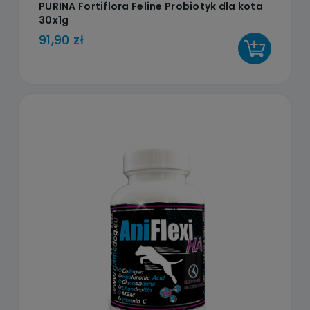
PURINA Fortiflora Feline Probiotyk dla kota
30x1g
91,90 zł
DO KOSZYKA