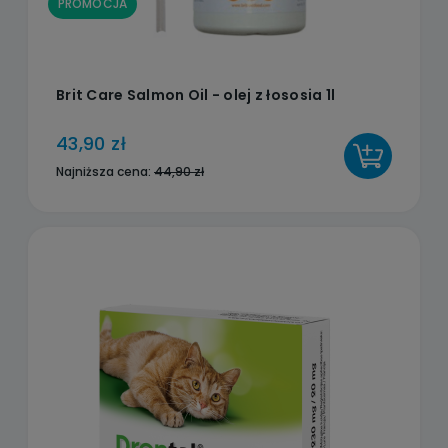
PROMOCJA
Brit Care Salmon Oil - olej z łososia 1l
43,90 zł
DO KOSZYKA
Najniższa cena:
44,90 zł