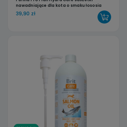
nawadniające dla kota o smaku łososia
10x75g
39,90 zł
DO KOSZYKA