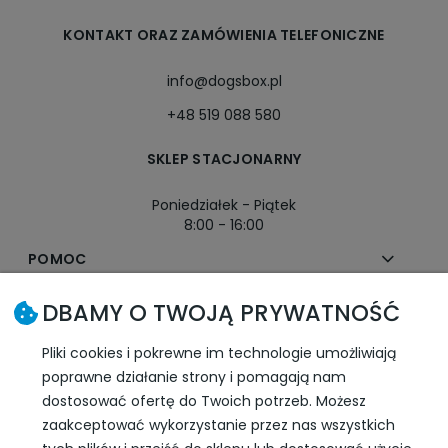
KONTAKT ORAZ ZAMÓWIENIA TELEFONICZNE
info@dogsbox.pl
+48 519 088 580
SKLEP STACJONARNY
Poniedziałek - Piątek
8:00 - 16:00
POMOC
DBAMY O TWOJĄ PRYWATNOŚĆ
MOJE KONTO
Pliki cookies i pokrewne im technologie umożliwiają
PŁATNOŚCI I DOSTAWA
poprawne działanie strony i pomagają nam
dostosować ofertę do Twoich potrzeb. Możesz
INFORMACJE
zaakceptować wykorzystanie przez nas wszystkich