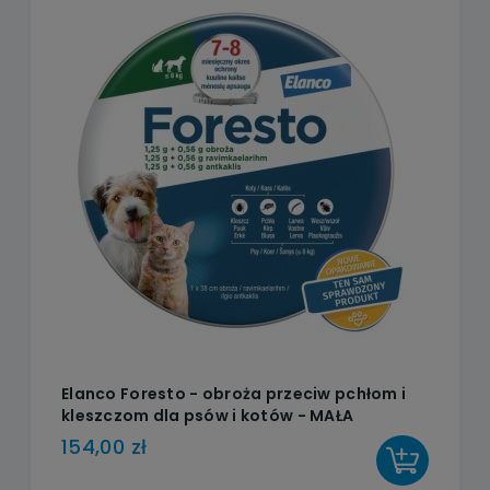
Elanco Foresto - obroża przeciw pchłom i
kleszczom dla psów i kotów - MAŁA
154,00 zł
DO KOSZYKA