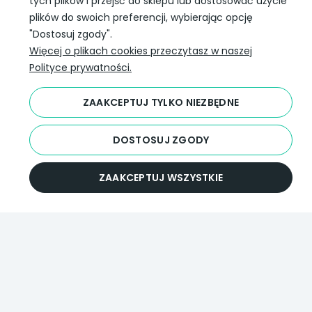
tych plików i przejść do sklepu lub dostosować użycie
plików do swoich preferencji, wybierając opcję
SLEDŹ NAS W SOCIAL MEDIA
"Dostosuj zgody".
Więcej o plikach cookies przeczytasz w naszej
Polityce prywatności.
ZAAKCEPTUJ TYLKO NIEZBĘDNE
DOSTOSUJ ZGODY
ZAAKCEPTUJ WSZYSTKIE
Darmowa dostawa
InPost już od 99 zł.
Wojewódzki Inspektorat
Weterynarii
ul. Januszowicka 48,
53-135 Wrocław
POKAŻ PEŁNĄ WERSJĘ STRONY