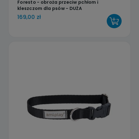
Foresto - obroża przeciw pchłom i
kleszczom dla psów - DUŻA
169,00 zł
DO KOSZYKA