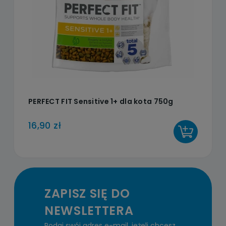
PERFECT FIT Sensitive 1+ dla kota 750g
16,90 zł
DO KOSZYKA
ZAPISZ SIĘ DO
NEWSLETTERA
Podaj swój adres e-mail, jeżeli chcesz