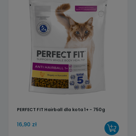
PERFECT FIT Hairball dla kota 1+ - 750g
16,90 zł
DO KOSZYKA