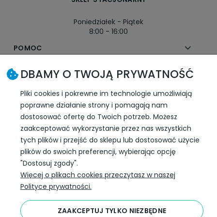
Poniedziałek - Piątek
8:00 - 16:00
POMOC
DBAMY O TWOJĄ PRYWATNOŚĆ
MOJE KONTO
Pliki cookies i pokrewne im technologie umożliwiają
PŁATNOŚCI I DOSTAWA
poprawne działanie strony i pomagają nam
dostosować ofertę do Twoich potrzeb. Możesz
INFORMACJE
zaakceptować wykorzystanie przez nas wszystkich
tych plików i przejść do sklepu lub dostosować użycie
plików do swoich preferencji, wybierając opcję
SLEDŹ NAS W SOCIAL MEDIA
"Dostosuj zgody".
Więcej o plikach cookies przeczytasz w naszej
Polityce prywatności.
ZAAKCEPTUJ TYLKO NIEZBĘDNE