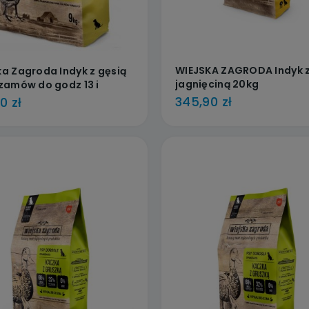
WIEJSKA ZAGRODA Indyk 
ka Zagroda Indyk z gęsią
jagnięciną 20kg
 zamów do godz 13 i
rz kolejnego dnia
345,90 zł
0 zł