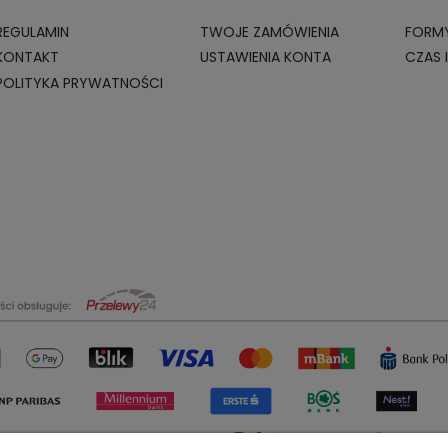
REGULAMIN
TWOJE ZAMÓWIENIA
FORMY
KONTAKT
USTAWIENIA KONTA
CZAS 
POLITYKA PRYWATNOŚCI