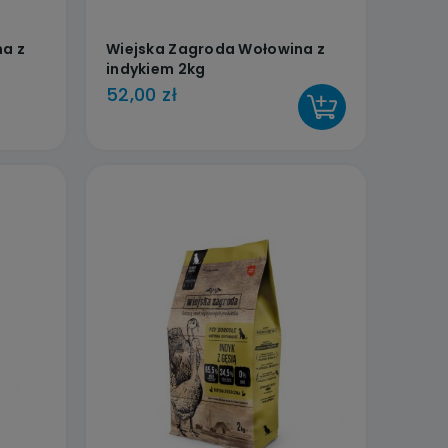
a z
Wiejska Zagroda Wołowina z
indykiem 2kg
52,00 zł
DO KOSZYKA