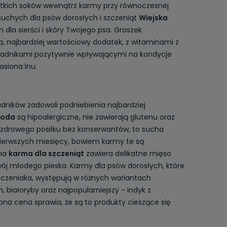
stkich soków wewnątrz karmy przy równoczesnej
 suchych dla psów dorosłych i szczeniąt
Wiejska
la sierści i skóry Twojego psa. Groszek
a, najbardziej wartościowy dodatek, z witaminami z
składnikami pozytywnie wpływającymi na kondycje
nasiona lnu.
adników zadowoli podniebienia najbardziej
roda
są hipoalergiczne, nie zawierają glutenu oraz
, zdrowego posiłku bez konserwantów, to sucha
 pierwszych miesięcy, bowiem karmy te są
cha
karma dla szczeniąt
zawiera delikatne mięso
wój młodego pieska. Karmy dla psów dorosłych, które
zczeniaka, występują w różnych wariantach
 białoryby oraz najpopularniejszy - indyk z
na cena sprawia, że są to produkty cieszące się