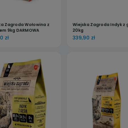
ka Zagroda Wołowina z
Wiejska Zagroda Indyk z 
iem 9kg DARMOWA
20kg
WA od 99zł
0 zł
339,90 zł