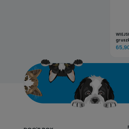
WIEJS
grusz
65,90