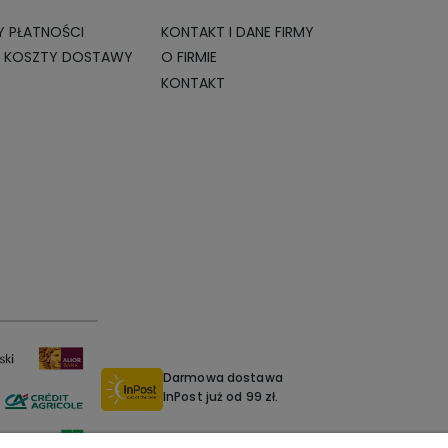
 PŁATNOŚCI
KONTAKT I DANE FIRMY
I KOSZTY DOSTAWY
O FIRMIE
KONTAKT
Darmowa dostawa
InPost już od 99 zł.