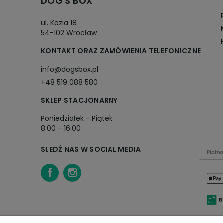
DOG'S BOX
ul. Kozia 18
54-102 Wrocław
KONTAKT ORAZ ZAMÓWIENIA TELEFONICZNE
info@dogsbox.pl
+48 519 088 580
SKLEP STACJONARNY
Poniedziałek - Piątek
8:00 - 16:00
SLEDŹ NAS W SOCIAL MEDIA