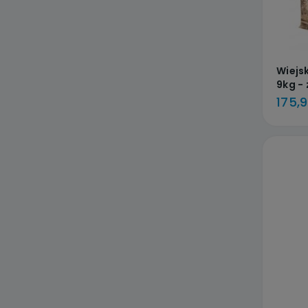
Wiejs
9kg -
odbie
175,9