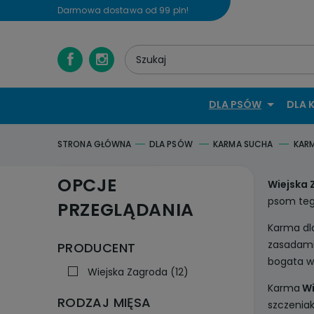
Darmowa dostawa od 99 pln!
DLA PSÓW
DLA 
STRONA GŁÓWNA
DLA PSÓW
KARMA SUCHA
KAR
OPCJE
Wiejska
psom tego
PRZEGLĄDANIA
Karma dl
zasadam
PRODUCENT
bogata w 
Wiejska Zagroda
(12)
Karma
Wi
RODZAJ MIĘSA
szczeniak