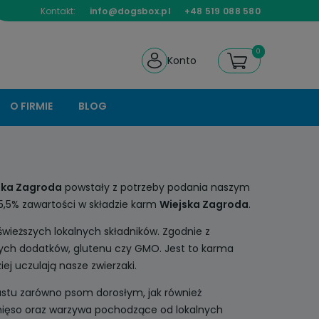
Kontakt:
info@dogsbox.pl
+48 519 088 580
Konto
O FIRMIE
BLOG
ska Zagroda
powstały z potrzeby podania naszym
5,5% zawartości w składzie karm
Wiejska Zagroda
.
świeższych lokalnych składników. Zgodnie z
nych dodatków, glutenu czy GMO. Jest to karma
iej uczulają nasze zwierzaki.
stu zarówno psom dorosłym, jak również
 mięso oraz warzywa pochodzące od lokalnych