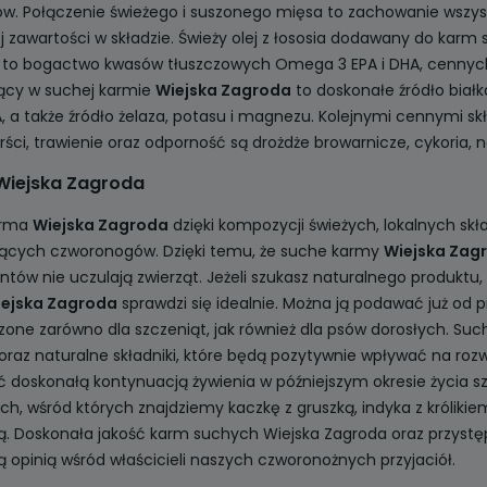
w. Połączenie świeżego i suszonego mięsa to zachowanie wszy
j zawartości w składzie. Świeży olej z łososia dodawany do karm
a
to bogactwo kwasów tłuszczowych Omega 3 EPA i DHA, cennych d
ący w suchej karmie
Wiejska Zagroda
to doskonałe źródło białk
A, a także źródło żelaza, potasu i magnezu. Kolejnymi cennymi 
ierści, trawienie oraz odporność są drożdże browarnicze, cykoria, 
Wiejska Zagroda
arma
Wiejska Zagroda
dzięki kompozycji świeżych, lokalnych skł
cych czworonogów. Dzięki temu, że suche karmy
Wiejska Zag
tów nie uczulają zwierząt. Jeżeli szukasz naturalnego produktu
ejska Zagroda
sprawdzi się idealnie. Można ją podawać już od
one zarówno dla szczeniąt, jak również dla psów dorosłych. Su
oraz naturalne składniki, które będą pozytywnie wpływać na roz
 doskonałą kontynuacją żywienia w późniejszym okresie życia s
, wśród których znajdziemy kaczkę z gruszką, indyka z królikiem,
ą. Doskonała jakość karm suchych Wiejska Zagroda oraz przystęp
 opinią wśród właścicieli naszych czworonożnych przyjaciół.