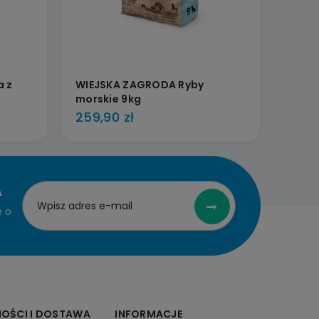
a z
WIEJSKA ZAGRODA Ryby
morskie 9kg
259,90 zł
A
e o
NOŚCI I DOSTAWA
INFORMACJE