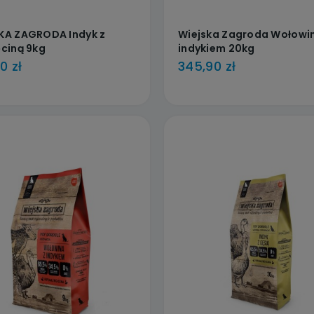
KA ZAGRODA Indyk z
Wiejska Zagroda Wołowin
ęciną 9kg
indykiem 20kg
0 zł
345,90 zł