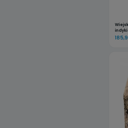
Wiejs
indyk
DOSTA
185,9