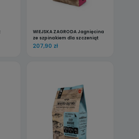
z
WIEJSKA ZAGRODA Jagnięcina
ze szpinakiem dla szczeniąt
9kg DARMOWA DOSTAWA OD
207,90 zł
99zł