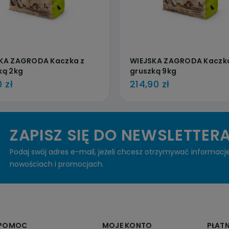
KA ZAGRODA Kaczka z
WIEJSKA ZAGRODA Kaczk
ką 2kg
gruszką 9kg
 zł
214,90 zł
ZAPISZ SIĘ DO NEWSLETTER
Podaj swój adres e-mail, jeżeli chcesz otrzymywać informacj
nowościach i promocjach.
POMOC
MOJE KONTO
PŁAT