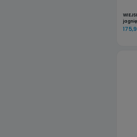
WIEJS
jagni
175,9