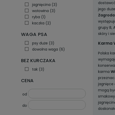
dostawcó
jagnięcina
(3)
jego duże
wołowina
(3)
Zagrod
ryba
(1)
występuj
kaczka
(2)
grupy B, 
WAGA PSA
skóry i s
Karma 
psy duże
(3)
dowolna waga
(6)
Polska k
wymagają
BEZ KURCZAKA
konserwan
tak
(3)
karma
Wi
przeznacz
CENA
jagnięce 
mogą być
od
smakowych
jagnięcin
do
doskonałą