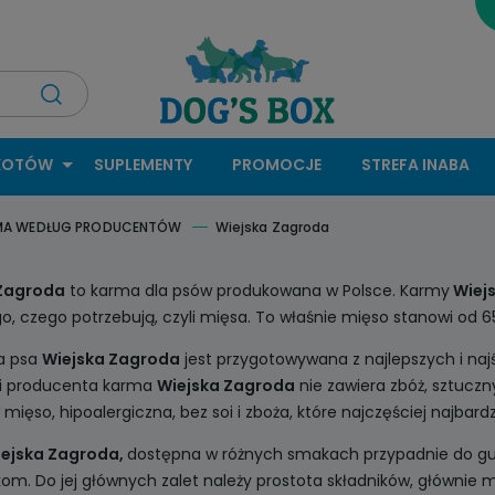
KOTÓW
SUPLEMENTY
PROMOCJE
STREFA INABA
MA WEDŁUG PRODUCENTÓW
Wiejska Zagroda
 Zagroda
to karma dla psów produkowana w Polsce. Karmy
Wiej
, czego potrzebują, czyli mięsa. To właśnie mięso stanowi od 6
a psa
Wiejska Zagroda
jest przygotowywana z najlepszych i naj
i producenta karma
Wiejska Zagroda
nie zawiera zbóż, sztucz
mięso, hipoalergiczna, bez soi i zboża, które najczęściej najbardz
ejska Zagroda,
dostępna w różnych smakach przypadnie do gu
om. Do jej głównych zalet należy prostota składników, głównie