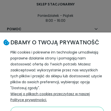
SKLEP STACJONARNY
Poniedziałek - Piątek
8:00 - 16:00
POMOC
DBAMY O TWOJĄ PRYWATNOŚĆ
MOJE KONTO
Pliki cookies i pokrewne im technologie umożliwiają
PŁATNOŚCI I DOSTAWA
poprawne działanie strony i pomagają nam
dostosować ofertę do Twoich potrzeb. Możesz
INFORMACJE
zaakceptować wykorzystanie przez nas wszystkich
tych plików i przejść do sklepu lub dostosować użycie
plików do swoich preferencji, wybierając opcję
SLEDŹ NAS W SOCIAL MEDIA
"Dostosuj zgody".
Więcej o plikach cookies przeczytasz w naszej
Polityce prywatności.