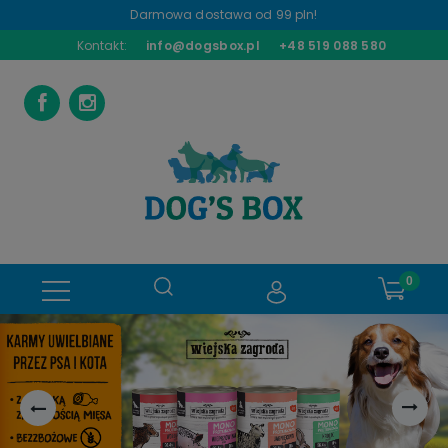
Darmowa dostawa od 99 pln!
Kontakt:
info@dogsbox.pl
+48 519 088 580