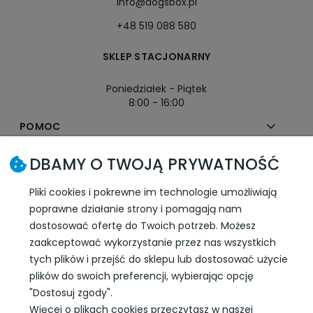
info@dogsbox.pl
+48 519 088 580
SKLEP STACJONARNY
Poniedziałek - Piątek
8:00 - 16:00
POMOC
DBAMY O TWOJĄ PRYWATNOŚĆ
MOJE KONTO
Pliki cookies i pokrewne im technologie umożliwiają
PŁATNOŚCI I DOSTAWA
poprawne działanie strony i pomagają nam
dostosować ofertę do Twoich potrzeb. Możesz
INFORMACJE
zaakceptować wykorzystanie przez nas wszystkich
tych plików i przejść do sklepu lub dostosować użycie
plików do swoich preferencji, wybierając opcję
SLEDŹ NAS W SOCIAL MEDIA
"Dostosuj zgody".
Więcej o plikach cookies przeczytasz w naszej