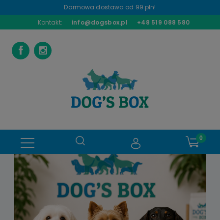
Darmowa dostawa od 99 pln!
Kontakt:
info@dogsbox.pl
+48 519 088 580