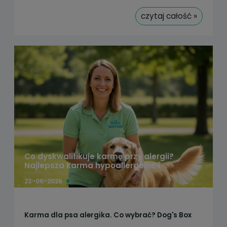
czytaj całość »
Co dyskwalifikuje karmę przy alergii?
Najlepsza karma hypoallergenic i
monobiałkowa dla psa.
23-06-2026
Karma dla psa alergika. Co wybrać? Dog's Box