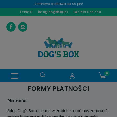
Darmowa dostawa od 99 pln!
Kontakt:
info@dogsbox.pl
+48 519 088 580
FORMY PŁATNOŚCI
Płatności
Sklep Dog’s Box dokłada wszelkich starań aby zapewnić
swoim klientom wybór dogodnych form płatności.