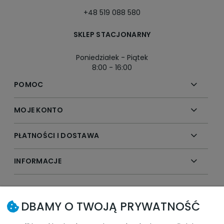
+48 519 088 580
SKLEP STACJONARNY
Poniedziałek - Piątek
8:00 - 16:00
POMOC
MOJE KONTO
PŁATNOŚCI I DOSTAWA
INFORMACJE
SLEDŹ NAS W SOCIAL MEDIA
DBAMY O TWOJĄ PRYWATNOŚĆ