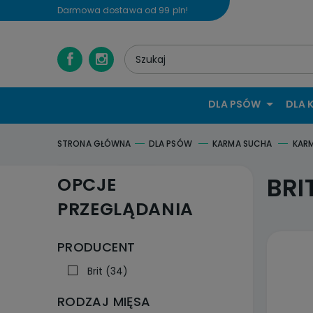
Darmowa dostawa od 99 pln!
DLA PSÓW
DLA 
STRONA GŁÓWNA
DLA PSÓW
KARMA SUCHA
KAR
BRI
OPCJE
PRZEGLĄDANIA
PRODUCENT
Brit
(34)
RODZAJ MIĘSA