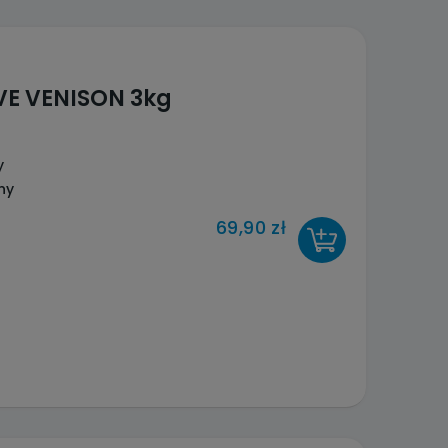
IVE VENISON 3kg
y
ny
69,90 zł
DO KOSZYKA