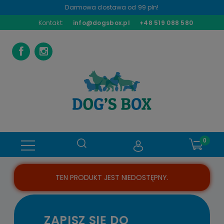
Darmowa dostawa od 99 pln!
Kontakt:
info@dogsbox.pl
+48 519 088 580
TEN PRODUKT JEST NIEDOSTĘPNY.
ZAPISZ SIĘ DO