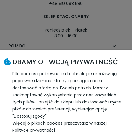
+48 519 088 580
SKLEP STACJONARNY
Poniedziałek - Piątek
8:00 - 16:00
POMOC
DBAMY O TWOJĄ PRYWATNOŚĆ
MOJE KONTO
Pliki cookies i pokrewne im technologie umożliwiają
PŁATNOŚCI I DOSTAWA
poprawne działanie strony i pomagają nam
dostosować ofertę do Twoich potrzeb. Możesz
INFORMACJE
zaakceptować wykorzystanie przez nas wszystkich
tych plików i przejść do sklepu lub dostosować użycie
plików do swoich preferencji, wybierając opcję
SLEDŹ NAS W SOCIAL MEDIA
"Dostosuj zgody".
Więcej o plikach cookies przeczytasz w naszej
Polityce prywatności.