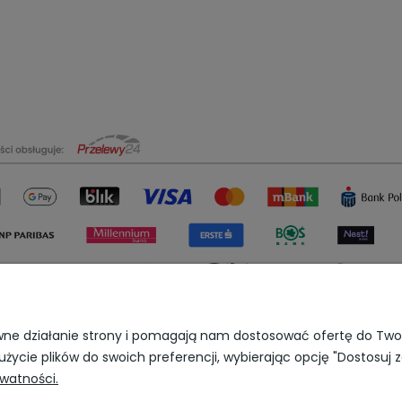
rawne działanie strony i pomagają nam dostosować ofertę do Tw
Wojewódzki Inspektorat
użycie plików do swoich preferencji, wybierając opcję "Dostosuj 
Weterynarii
ul. Januszowicka 48,
ywatności.
53-135 Wrocław