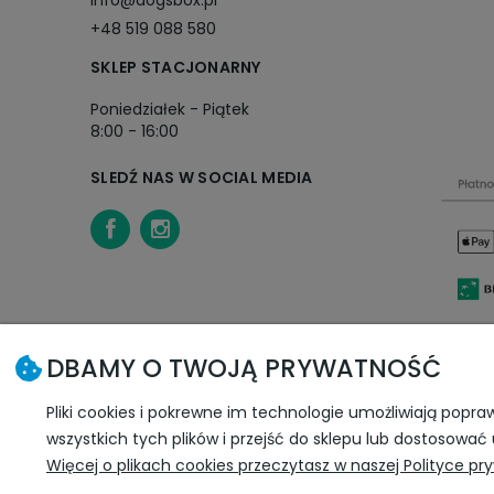
info@dogsbox.pl
+48 519 088 580
SKLEP STACJONARNY
Poniedziałek - Piątek
8:00 - 16:00
SLEDŹ NAS W SOCIAL MEDIA
DBAMY O TWOJĄ PRYWATNOŚĆ
Pliki cookies i pokrewne im technologie umożliwiają pop
wszystkich tych plików i przejść do sklepu lub dostosować 
Więcej o plikach cookies przeczytasz w naszej Polityce pr