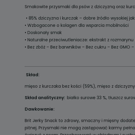
Smakowite przysmaki dla psów z dziczyzną oraz kur
• 85% dziczyzna i kurczak – dobre źródło wysokiej jak
• Wzbogacone o kolagen dla wsparcia mobilności
• Doskonały smak
• Naturalne przeciwutleniacze: ekstrakt z rozmarynu
• Bez zbóż – Bez barwników – Bez cukru – Bez GMO
Skład:
mięso z kurczaka bez kości (59%), mięso z dziczyzny b
Skład analityczny:
białko surowe 33 %, tłuszcz suro
Dawkowanie:
Brit Jerky Snack to zdrowy, smaczny i mięsny dodat
pitnej. Przysmaki nie mogą zastępować karmy pełno
ćwiczyć z psem. Przechowywać w chłodnym i suchym