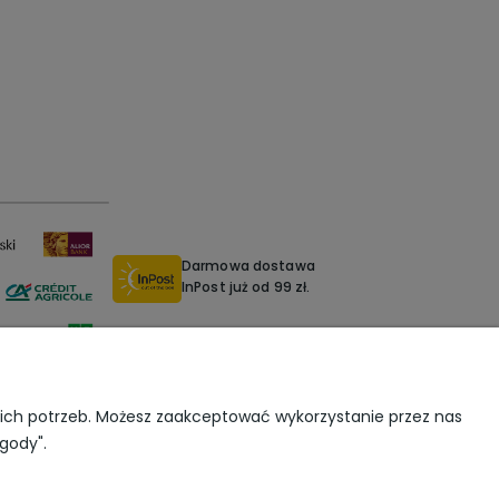
Darmowa dostawa
InPost już od 99 zł.
oich potrzeb. Możesz zaakceptować wykorzystanie przez nas
zgody".