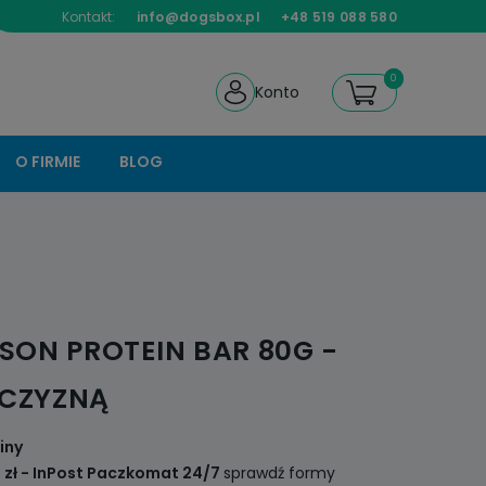
Kontakt:
info@dogsbox.pl
+48 519 088 580
Konto
O FIRMIE
BLOG
ISON PROTEIN BAR 80G -
ICZYZNĄ
iny
 zł
- InPost Paczkomat 24/7
sprawdź formy