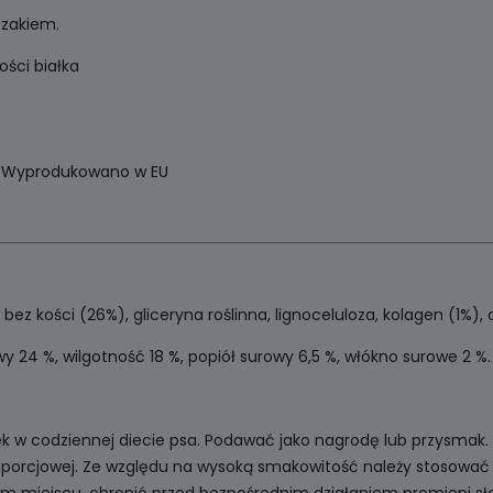
czakiem.
ości białka
 – Wyprodukowano w EU
ez kości (26%), gliceryna roślinna, lignoceluloza, kolagen (1%), 
wy 24 %, wilgotność 18 %, popiół surowy 6,5 %, włókno surowe 2 %.
ek w codziennej diecie psa. Podawać jako nagrodę lub przysmak.
porcjowej. Ze względu na wysoką smakowitość należy stosować 
 miejscu, chronić przed bezpośrednim działaniem promieni sł