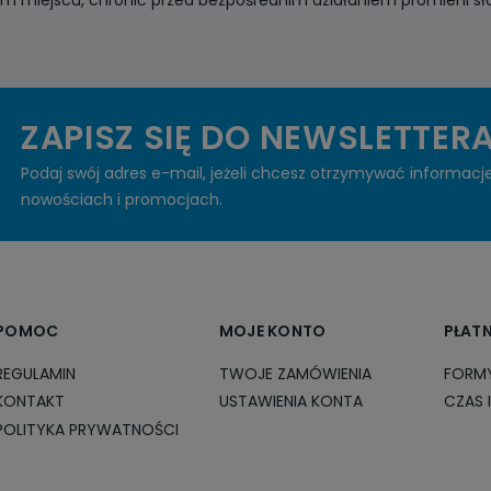
ZAPISZ SIĘ DO NEWSLETTER
Podaj swój adres e-mail, jeżeli chcesz otrzymywać informacj
nowościach i promocjach.
POMOC
MOJE KONTO
PŁAT
REGULAMIN
TWOJE ZAMÓWIENIA
FORMY
KONTAKT
USTAWIENIA KONTA
CZAS 
POLITYKA PRYWATNOŚCI