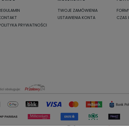
REGULAMIN
TWOJE ZAMÓWIENIA
FORMY
KONTAKT
USTAWIENIA KONTA
CZAS 
POLITYKA PRYWATNOŚCI