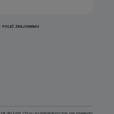
POLEĆ ZNAJOMEMU
k dla ludzi. Churu są niskokaloryczne, nie zawierają