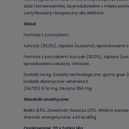
zbóż i konserwantów, są produkowane z mięsa poch
certyfikowany i bezpieczny dla delfinów.
Skład:
Formuła z tuńczykiem:
tuńczyk (30,0%), tapioka (suszona), sproszkowana ce
Formuła z kurczakiem: kurczak (30,0%), tapioka (susz
sproszkowana celuloza, chitozan.
Dodatki na kg: Dodatki technologiczne: guma guar (E
Dodatki dietetyczne: witamina E
(3a700) 574 mg, tauryna 356 mg.
Składniki analityczne:
Białko 8,5%, Zawartość tłuszczu 0,5%, Włókno surowe 
Wartość energetyczna: 440 kcal/kg
Opakowanie: 20 x tubka 14g