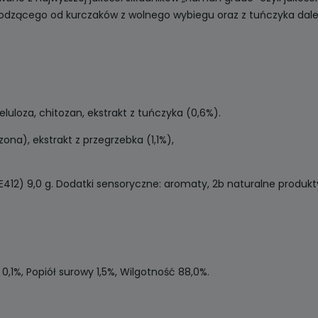
odzącego od kurczaków z wolnego wybiegu oraz z tuńczyka da
luloza, chitozan, ekstrakt z tuńczyka (0,6%).
ona), ekstrakt z przegrzebka (1,1%),
412) 9,0 g. Dodatki sensoryczne: aromaty, 2b naturalne produkty
0,1%, Popiół surowy 1,5%, Wilgotność 88,0%.