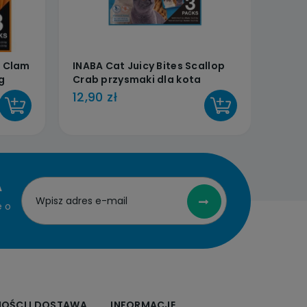
h Clam
INABA Cat Juicy Bites Scallop
INABA
g
Crab przysmaki dla kota
Seafo
3x11,3g
3x11,
12,90 zł
12,90
DO KOSZYKA
DO KOSZYKA
A
e o
NOŚCI I DOSTAWA
INFORMACJE