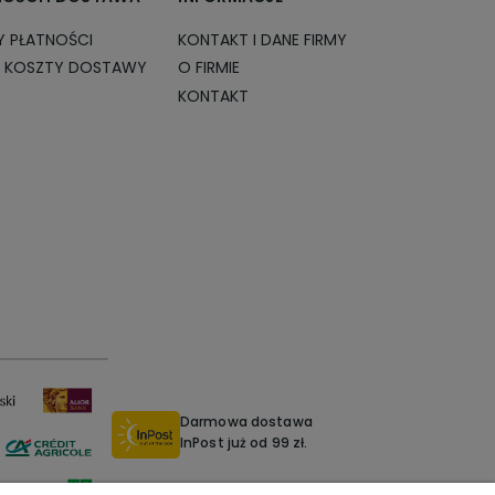
 PŁATNOŚCI
KONTAKT I DANE FIRMY
I KOSZTY DOSTAWY
O FIRMIE
KONTAKT
Darmowa dostawa
InPost już od 99 zł.