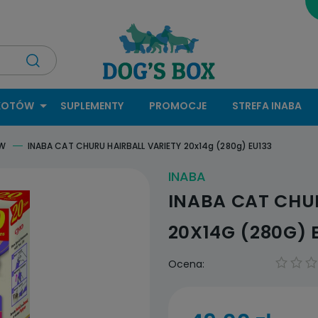
KOTÓW
SUPLEMENTY
PROMOCJE
STREFA INABA
ÓW
INABA CAT CHURU HAIRBALL VARIETY 20x14g (280g) EU133
INABA
INABA CAT CHU
20X14G (280G) 
Ocena: