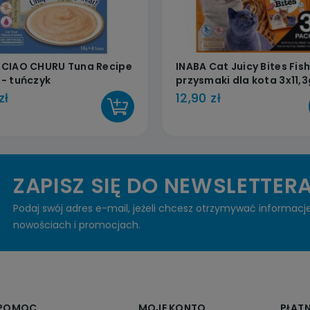
 CIAO CHURU Tuna Recipe
INABA Cat Juicy Bites Fis
 - tuńczyk
przysmaki dla kota 3x11,3
zł
12,90 zł
DO KOSZYKA
ZAPISZ SIĘ DO NEWSLETTER
Podaj swój adres e-mail, jeżeli chcesz otrzymywać informacj
nowościach i promocjach.
POMOC
MOJE KONTO
PŁAT