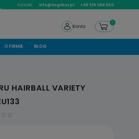
Kontakt:
info@dogsbox.pl
+48 519 088 580
Konto
O FIRMIE
BLOG
RU HAIRBALL VARIETY
EU133