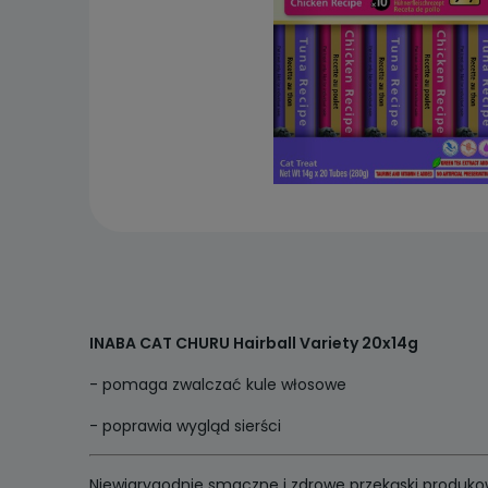
INABA CAT CHURU Hairball Variety 20x14g
- pomaga zwalczać kule włosowe
- poprawia wygląd sierści
Niewiarygodnie smaczne i zdrowe przekąski produkowan