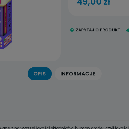
49,00 zł
ZAPYTAJ O PRODUKT
OPIS
INFORMACJE
e z najwyższej jakości składników „human grade” czyli jakości ja