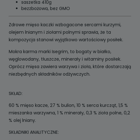
saszetka 410g
bezzbożowa, bez GMO
Zdrowe mięso kaczki wzbogacone sercami kurzymi,
olejem lnianym i ziołami polnymi sprawia, że ta
kompozycja stanowi wyjątkowo wartościowy posiłek.
Mokra karma marki Isegrim, to bogaty w białko,
węglowodany, tłuszcze, minerały i witaminy posiłek.
Oprócz mięsa zawiera warzywa i zioła, które dostarczają
niezbędnych składników odżywczych.
SKŁAD:
60 % mięso kacze, 27 % bulion, 10 % serca kurcząt, 1,5 %
mieszanka warzywna, 1 % minerały, 0,3 % zioła polne, 0,2
% olej lniany.
SKŁADNIKI ANALITYCZNE: