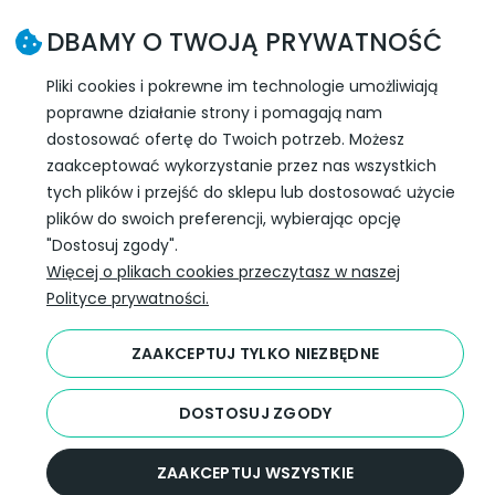
SLEDŹ NAS W SOCIAL MEDIA
DBAMY O TWOJĄ PRYWATNOŚĆ
Pliki cookies i pokrewne im technologie umożliwiają
poprawne działanie strony i pomagają nam
dostosować ofertę do Twoich potrzeb. Możesz
zaakceptować wykorzystanie przez nas wszystkich
tych plików i przejść do sklepu lub dostosować użycie
plików do swoich preferencji, wybierając opcję
"Dostosuj zgody".
Więcej o plikach cookies przeczytasz w naszej
Darmowa dostawa
Polityce prywatności.
InPost już od 99 zł.
Wojewódzki Inspektorat
ZAAKCEPTUJ TYLKO NIEZBĘDNE
Weterynarii
ul. Januszowicka 48,
53-135 Wrocław
DOSTOSUJ ZGODY
POKAŻ PEŁNĄ WERSJĘ STRONY
ZAAKCEPTUJ WSZYSTKIE