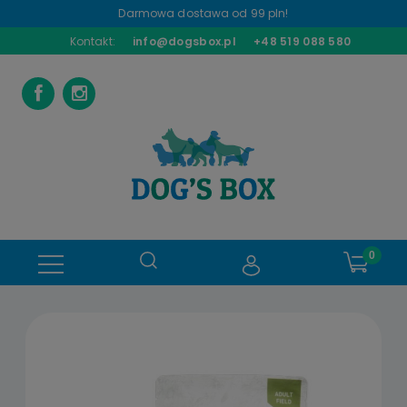
Darmowa dostawa od 99 pln!
Kontakt:
info@dogsbox.pl
+48 519 088 580