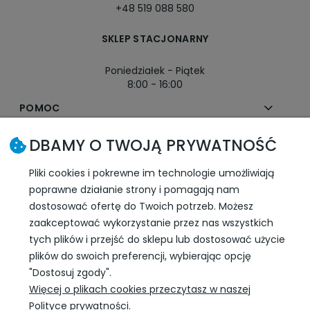
+48 519 088 580
SKLEP STACJONARNY
Poniedziałek - Piątek
8:00 - 16:00
POMOC
DBAMY O TWOJĄ PRYWATNOŚĆ
MOJE KONTO
Pliki cookies i pokrewne im technologie umożliwiają
PŁATNOŚCI I DOSTAWA
poprawne działanie strony i pomagają nam
dostosować ofertę do Twoich potrzeb. Możesz
INFORMACJE
zaakceptować wykorzystanie przez nas wszystkich
tych plików i przejść do sklepu lub dostosować użycie
plików do swoich preferencji, wybierając opcję
SLEDŹ NAS W SOCIAL MEDIA
"Dostosuj zgody".
Więcej o plikach cookies przeczytasz w naszej
Polityce prywatności.