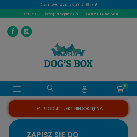
Darmowa dostawa od 99 pln!
Kontakt:
info@dogsbox.pl
+48 519 088 580
TEN PRODUKT JEST NIEDOSTĘPNY.
ZAPISZ SIĘ DO