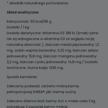
* składniki naturalnego pochodzenia
Skład analityczne:
Kaloryczność: 63 kcal/85 g
Dodatki / 1 kg:
Dodatki dietetyczne: Witamina D3: 198 IU (Smaki rybne
nie są wzbogacone w witaminę D3 ze względu na jej
naturalną obecność ), Siarczan miedzi pięciowodny: 1,2
mg, Jodan wapnia bezwodny: 0,32 mg, Siarczan żelaza
jednowodny: 15,8 mg, Siarczan manganu jednowodny:
3,2 mg, Siarczan cynku jednowodny: 14,8 mg / Dodatki
techniczne: Guma kasja: 1336 mg.
Sposób karmienia:
Zalecamy podawać zarówno mokrą karmę
pełnoporcjową SHEBA®, jak i karmę suchą.
Zalecana dzienna ilość karmy: Kot o masie ciała 3 kg
potrzebuje 2 saszetek karmy mokrej