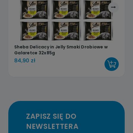
Sheba Delicacy in Jelly Smaki Drobiowe w
Galaretce 32x85g
84,90 zł
DO KOSZYKA
ZAPISZ SIĘ DO
NEWSLETTERA