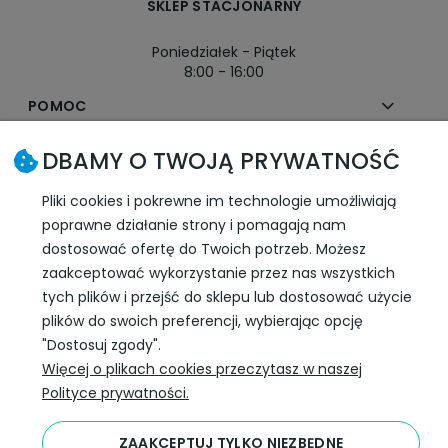
SKLEP STACJONARNY
Poniedziałek - Piątek
8:00 - 16:00
POMOC
DBAMY O TWOJĄ PRYWATNOŚĆ
MOJE KONTO
Pliki cookies i pokrewne im technologie umożliwiają
PŁATNOŚCI I DOSTAWA
poprawne działanie strony i pomagają nam
dostosować ofertę do Twoich potrzeb. Możesz
INFORMACJE
zaakceptować wykorzystanie przez nas wszystkich
tych plików i przejść do sklepu lub dostosować użycie
plików do swoich preferencji, wybierając opcję
SLEDŹ NAS W SOCIAL MEDIA
"Dostosuj zgody".
Więcej o plikach cookies przeczytasz w naszej
Polityce prywatności.
ZAAKCEPTUJ TYLKO NIEZBĘDNE