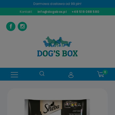
Darmowa dostawa od 99 pln!
Kontakt:
info@dogsbox.pl
+48 519 088 580