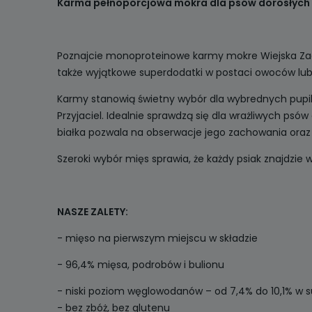
Karma pełnoporcjowa mokra dla psów dorosłych
Poznajcie monoproteinowe karmy mokre Wiejska Zagro
także wyjątkowe superdodatki w postaci owoców lub 
Karmy stanowią świetny wybór dla wybrednych pupili
Przyjaciel. Idealnie sprawdzą się dla wrażliwych p
białka pozwala na obserwacje jego zachowania oraz 
Szeroki wybór mięs sprawia, że każdy psiak znajdzie
NASZE ZALETY:
- mięso na pierwszym miejscu w składzie
- 96,4% mięsa, podrobów i bulionu
- niski poziom węglowodanów – od 7,4% do 10,1% w s
- bez zbóż, bez glutenu