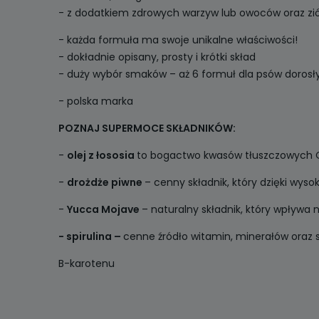
- z dodatkiem zdrowych warzyw lub owoców oraz zió
- każda formuła ma swoje unikalne właściwości!
- dokładnie opisany, prosty i krótki skład
- duży wybór smaków – aż 6 formuł dla psów dorosły
- polska marka
POZNAJ SUPERMOCE SKŁADNIKÓW:
-
olej z łososia
to bogactwo kwasów tłuszczowych Om
-
drożdże piwne
– cenny składnik, który dzięki wyso
-
Yucca Mojave
– naturalny składnik, który wpływa 
- spirulina –
cenne źródło witamin, minerałów oraz
B-karotenu