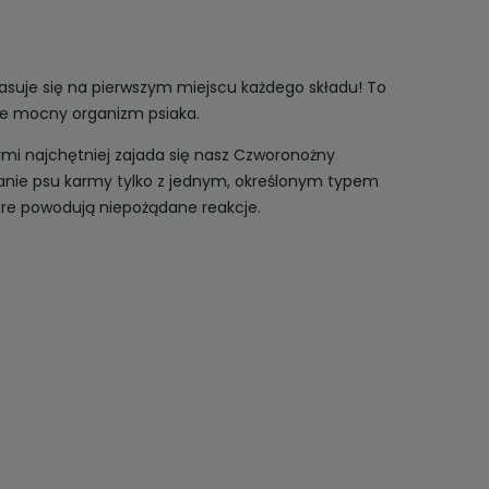
asuje się na pierwszym miejscu każdego składu! To
wie mocny organizm psiaka.
ymi najchętniej zajada się nasz Czworonożny
awanie psu karmy tylko z jednym, określonym typem
tóre powodują niepożądane reakcje.