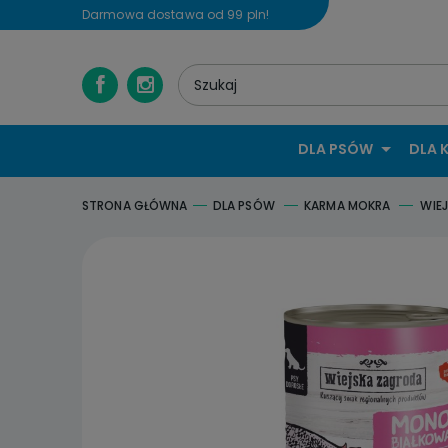
Darmowa dostawa od 99 pln!
DLA PSÓW
DLA 
STRONA GŁÓWNA
DLA PSÓW
KARMA MOKRA
WIE