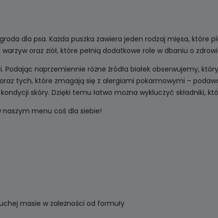
da dla psa. Każda puszka zawiera jeden rodzaj mięsa, które pl
warzyw oraz ziół, które pełnią dodatkowe role w dbaniu o zdro
. Podając naprzemiennie różne źródła białek obserwujemy, któr
sów oraz tych, które zmagają się z alergiami pokarmowymi – pod
kondycji skóry. Dzięki temu łatwo można wykluczyć składniki, k
 w naszym menu coś dla siebie!
uchej masie w zależności od formuły