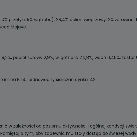
0% przełyki, 5% wątroba), 28,4% bulion wieprzowy, 2% żurawina, 1%
Yucca Mojave.
y 8,2%, popiół surowy 2,9%, wilgotność 74,8%, wapń 0,45%, fosfor 
itamina E: 50, jednowodny siarczan cynku: 42.
ć w zależności od poziomu aktywności i ogólnej kondycji zwierz
 Pamiętaj o tym, aby zapewnić mu stały dostęp do świeżej wody