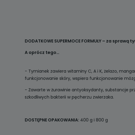
DODATKOWE SUPERMOCE FORMUŁY – za sprawą tym
A oprócz tego…
- Tymianek zawiera witaminy C, A i K, żelazo, mang
funkcjonowanie skóry, wspiera funkcjonowanie mó
- Zawarte w żurawinie antyoksydanty, substancje p
szkodliwych bakterii w pęcherzu zwierzaka.
DOSTĘPNE OPAKOWANIA:
400 g i 800 g