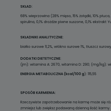
SKŁAD:
68% wieprzowina (28% mięso, 15% żołądki, 10% płuca, 1
spirulina, 0,1% drożdże piwne suszone, 0,1% ekstrakt 
SKŁADNIKI ANALITYCZNE:
białko surowe 11,2%, włókno surowe 1%, tłuszcz surow
DODATKI DIETETYCZNE:
(jm): witamina A: 2670, witamina D: 290; (mg/kg): w
ENERGIA METABOLICZNA (kcal/100 g
): 115,55
SPOSÓB KARMIENIA:
Rzeczywiste zapotrzebowanie na karmę może się różni
zmniejsz lub zwiększ podawaną dzienną ilość karmy.