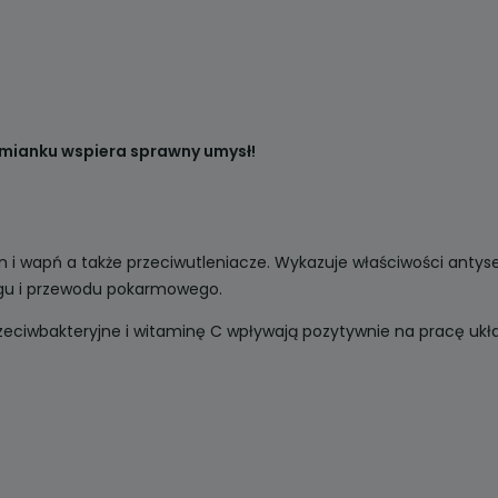
ianku wspiera sprawny umysł!
an i wapń a także przeciwutleniacze. Wykazuje właściwości anty
zgu i przewodu pokarmowego.
rzeciwbakteryjne i witaminę C wpływają pozytywnie na pracę uk