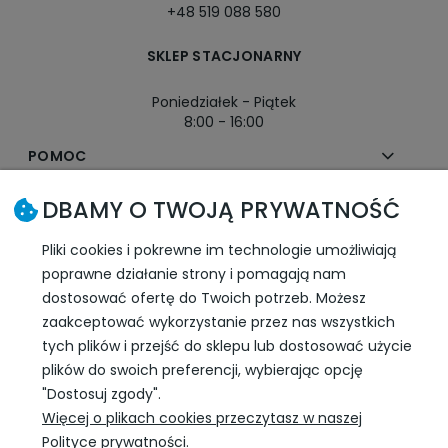
+48 519 088 580
SKLEP STACJONARNY
Poniedziałek - Piątek
8:00 - 16:00
POMOC
DBAMY O TWOJĄ PRYWATNOŚĆ
MOJE KONTO
Pliki cookies i pokrewne im technologie umożliwiają
PŁATNOŚCI I DOSTAWA
poprawne działanie strony i pomagają nam
dostosować ofertę do Twoich potrzeb. Możesz
INFORMACJE
zaakceptować wykorzystanie przez nas wszystkich
tych plików i przejść do sklepu lub dostosować użycie
plików do swoich preferencji, wybierając opcję
SLEDŹ NAS W SOCIAL MEDIA
"Dostosuj zgody".
Więcej o plikach cookies przeczytasz w naszej
Polityce prywatności.