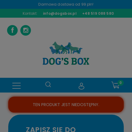
Darmowa dostawa od 99 pln!
Kontakt:
info@dogsbox.pl
+48 519 088 580
TEN PRODUKT JEST NIEDOSTĘPNY.
ZAPISZ SIĘ DO