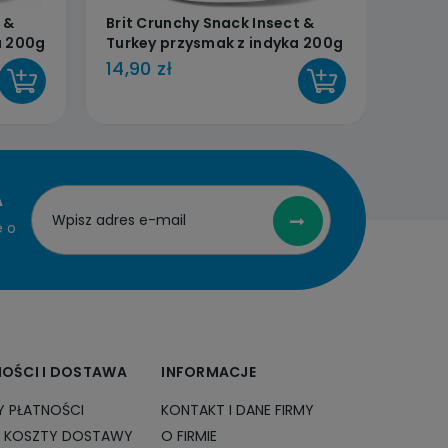
 &
Brit Crunchy Snack Insect &
BRIT
a 200g
Turkey przysmak z indyka 200g
ADUL
3kg
14,90 zł
62,0
DO KOSZYKA
DO KOSZYKA
A
e o
NOŚCI I DOSTAWA
INFORMACJE
 PŁATNOŚCI
KONTAKT I DANE FIRMY
I KOSZTY DOSTAWY
O FIRMIE