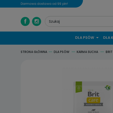
Darmowa dostawa od 99 pln!
DLA PSÓW
DLA 
STRONA GŁÓWNA
DLA PSÓW
KARMA SUCHA
BRIT