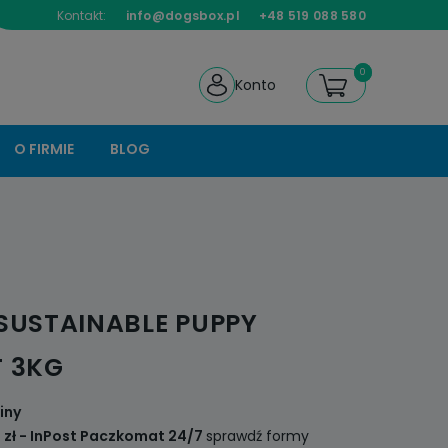
Kontakt:
info@dogsbox.pl
+48 519 088 580
Konto
O FIRMIE
BLOG
 SUSTAINABLE PUPPY
T 3KG
iny
 zł
- InPost Paczkomat 24/7
sprawdź formy