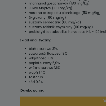
mannanoligosacharydy (180 mg/kg)
Jukka Mojave (180 mg/kg)
nasiona ostropestu plamistego (110 mg/kg)
β-glukany (60 mg/kg)
suszony serdecznik (60 mg/kg)
suszony rokitnik zwyczajny (60 mg/kg)
probiotyki Lactobacillus helveticus HA – 122 
Skład analityczny:
białko surowe 31%
zawartość tłuszczu 19%
wilgotność 10%
popiół surowy 5,9%
włókno surowe 1,5%
wapń 1,4%
fosfor 1%
sód 0,3%
Dawkowanie: