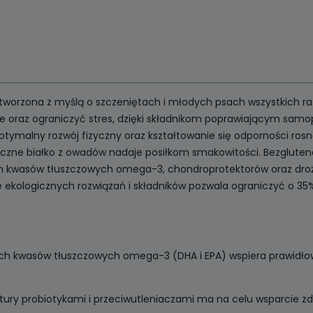
worzona z myślą o szczeniętach i młodych psach wszystkich ras 
oraz ograniczyć stres, dzięki składnikom poprawiającym samop
tymalny rozwój fizyczny oraz kształtowanie się odporności ros
zne białko z owadów nadaje posiłkom smakowitości. Bezgluteno
h kwasów tłuszczowych omega-3, chondroprotektorów oraz drożd
e ekologicznych rozwiązań i składników pozwala ograniczyć o 
 kwasów tłuszczowych omega-3 (DHA i EPA) wspiera prawidłow
ry probiotykami i przeciwutleniaczami ma na celu wsparcie 