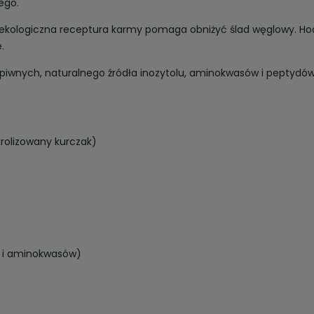
ego.
ekologiczna receptura karmy pomaga obniżyć ślad węglowy. Hod
.
piwnych, naturalnego źródła inozytolu, aminokwasów i peptydów 
rolizowany kurczak)
lu i aminokwasów)