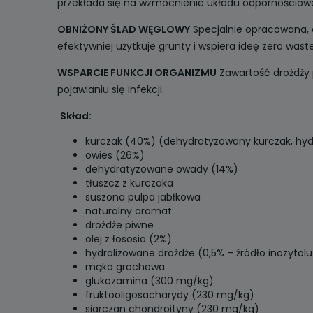
przekłada się na wzmocnienie układu odpornościow
OBNIŻONY ŚLAD WĘGLOWY
Specjalnie opracowana, 
efektywniej użytkuje grunty i wspiera ideę zero waste
WSPARCIE FUNKCJI ORGANIZMU
Zawartość drożdży 
pojawianiu się infekcji.
Skład:
kurczak (40%) (dehydratyzowany kurczak, hyd
owies (26%)
dehydratyzowane owady (14%)
tłuszcz z kurczaka
suszona pulpa jabłkowa
naturalny aromat
drożdże piwne
olej z łososia (2%)
hydrolizowane drożdże (0,5% – źródło inozyto
mąka grochowa
glukozamina (300 mg/kg)
fruktooligosacharydy (230 mg/kg)
siarczan chondroityny (230 mg/kg)