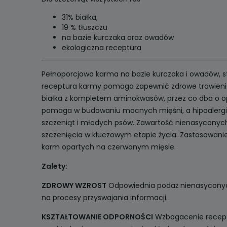
31% białka,
19 % tłuszczu
na bazie kurczaka oraz owadów
ekologiczna receptura
Pełnoporcjowa karma na bazie kurczaka i owadów, st
receptura karmy pomaga zapewnić zdrowe trawienie 
białka z kompletem aminokwasów, przez co dba o op
pomaga w budowaniu mocnych mięśni, a hipoalergic
szczeniąt i młodych psów. Zawartość nienasyconyc
szczenięcia w kluczowym etapie życia. Zastosowani
karm opartych na czerwonym mięsie.
Zalety:
ZDROWY WZROST
Odpowiednia podaż nienasyconych
na procesy przyswajania informacji.
KSZTAŁTOWANIE ODPORNOŚCI
Wzbogacenie receptu