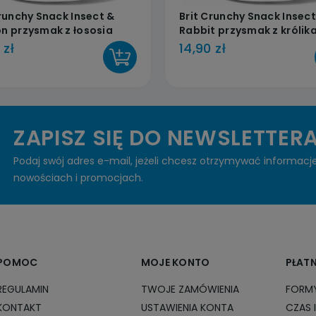
Crunchy Snack Insect &
Brit Crunchy Snack Insect
n przysmak z łososia
Rabbit przysmak z królik
 zł
14,90 zł
DO KOSZYKA
ZAPISZ SIĘ DO NEWSLETTER
Podaj swój adres e-mail, jeżeli chcesz otrzymywać informacj
nowościach i promocjach.
POMOC
MOJE KONTO
PŁAT
REGULAMIN
TWOJE ZAMÓWIENIA
FORMY
KONTAKT
USTAWIENIA KONTA
CZAS 