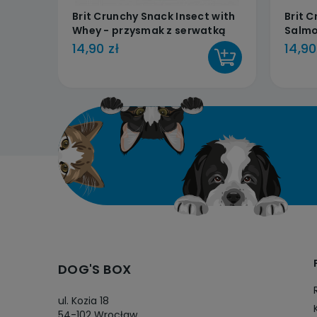
Brit Crunchy Snack Insect with
Brit 
Whey - przysmak z serwatką
Salmo
dla szczeniąt 200g
200g
14,90 zł
14,90
DO KOSZYKA
DOG'S BOX
ul. Kozia 18
54-102 Wrocław